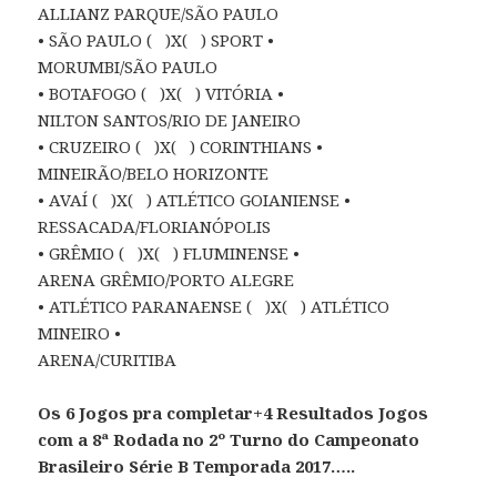
ALLIANZ PARQUE/SÃO PAULO
• SÃO PAULO ( )X( ) SPORT •
MORUMBI/SÃO PAULO
• BOTAFOGO ( )X( ) VITÓRIA •
NILTON SANTOS/RIO DE JANEIRO
• CRUZEIRO ( )X( ) CORINTHIANS •
MINEIRÃO/BELO HORIZONTE
• AVAÍ ( )X( ) ATLÉTICO GOIANIENSE •
RESSACADA/FLORIANÓPOLIS
• GRÊMIO ( )X( ) FLUMINENSE •
ARENA GRÊMIO/PORTO ALEGRE
• ATLÉTICO PARANAENSE ( )X( ) ATLÉTICO
MINEIRO •
ARENA/CURITIBA
Os 6 Jogos pra completar+4 Resultados Jogos
com a 8ª Rodada no 2º Turno do Campeonato
Brasileiro Série B Temporada 2017…..