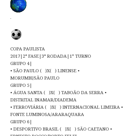
.
COPA PAULISTA
2017|2ª FASE|3ª RODADA|1º TURNO
GRUPO 4|
• SÃO PAULO ( )X( ) LINENSE •
MORUMBI/SÃO PAULO
GRUPO 5|
• ÁGUA SANTA ( )X( ) TABOÃO DA SERRA •
DISTRITAL INAMAR/DIADEMA
• FERROVIÁRIA ( )X( ) INTERNACIONAL LIMEIRA •
FONTE LUMINOSA/ARARAQUARA
GRUPO 6|
• DESPORTIVO BRASIL ( )X( ) SÃO CAETANO •
ERNESTO ROCCO/PORTO FELIZ