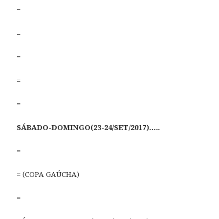
=
=
=
=
=
SÁBADO-DOMINGO(23-24/SET/2017)…..
=
= (COPA GAÚCHA)
=