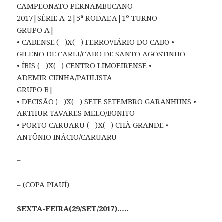
CAMPEONATO PERNAMBUCANO
2017|SÉRIE A-2|5ª RODADA|1º TURNO
GRUPO A|
• CABENSE ( )X( ) FERROVIÁRIO DO CABO •
GILENO DE CARLI/CABO DE SANTO AGOSTINHO
• ÍBIS ( )X( ) CENTRO LIMOEIRENSE •
ADEMIR CUNHA/PAULISTA
GRUPO B|
• DECISÃO ( )X( ) SETE SETEMBRO GARANHUNS •
ARTHUR TAVARES MELO/BONITO
• PORTO CARUARU ( )X( ) CHÃ GRANDE •
ANTÔNIO INÁCIO/CARUARU
=
= (COPA PIAUÍ)
SEXTA-FEIRA(29/SET/2017)…..