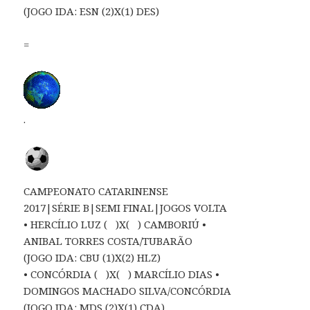
(JOGO IDA: ESN (2)X(1) DES)
=
.
CAMPEONATO CATARINENSE
2017|SÉRIE B|SEMI FINAL|JOGOS VOLTA
• HERCÍLIO LUZ ( )X( ) CAMBORIÚ •
ANIBAL TORRES COSTA/TUBARÃO
(JOGO IDA: CBU (1)X(2) HLZ)
• CONCÓRDIA ( )X( ) MARCÍLIO DIAS •
DOMINGOS MACHADO SILVA/CONCÓRDIA
(JOGO IDA: MDS (2)X(1) CDA)