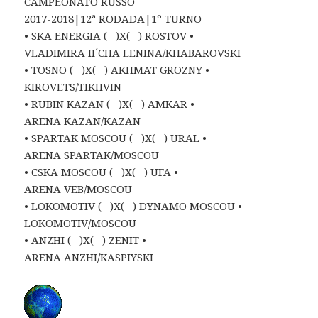
CAMPEONATO RUSSO
2017-2018|12ª RODADA|1º TURNO
• SKA ENERGIA ( )X( ) ROSTOV •
VLADIMIRA II´CHA LENINA/KHABAROVSKI
• TOSNO ( )X( ) AKHMAT GROZNY •
KIROVETS/TIKHVIN
• RUBIN KAZAN ( )X( ) AMKAR •
ARENA KAZAN/KAZAN
• SPARTAK MOSCOU ( )X( ) URAL •
ARENA SPARTAK/MOSCOU
• CSKA MOSCOU ( )X( ) UFA •
ARENA VEB/MOSCOU
• LOKOMOTIV ( )X( ) DYNAMO MOSCOU •
LOKOMOTIV/MOSCOU
• ANZHI ( )X( ) ZENIT •
ARENA ANZHI/KASPIYSKI