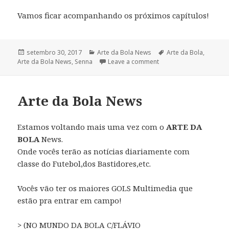
Vamos ficar acompanhando os próximos capítulos!
Publicado
setembro 30, 2017
Categorias
Arte da Bola News
Tags
Arte da Bola
,
Arte da Bola News
em
,
Senna
Leave a comment
Arte da Bola News
Estamos voltando mais uma vez com o
ARTE DA
BOLA
News.
Onde vocês terão as notícias diariamente com
classe do Futebol,dos Bastidores,etc.
Vocês vão ter os maiores GOLS Multimedia que
estão pra entrar em campo!
> (NO MUNDO DA BOLA C/FLÁVIO