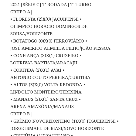
2021|SÉRIE C|1ª RODADA|1º TURNO
GRUPO A|
• FLORESTA (2)X(0) JACUIPENSE •
OLÍMPICO HORÁCIO DOMINGOS DE
SOUSA/HORIZONTE
• BOTAFOGO (0)X(0) FERROVIÁRIO •
JOSÉ AMÉRICO ALMEIDA FILHO/JOÃO PESSOA
• CONFIANÇA (3)X(1) CRUZEIRO •
LOURIVAL BAPTISTA/ARACAJU
• CORITIBA (2)X(1) AVAÍ •
ANTÔNIO COUTO PEREIRA/CURITIBA
• ALTOS (3)X(0) VOLTA REDONDA •
LINDOLFO MONTEIRO/TERESINA
• MANAUS (2)X(1) SANTA CRUZ •
ARENA AMAZÔNIA/MANAUS
GRUPO B|
• GRÊMIO NOVORIZONTINO (1)X(0) FIGUEIRENSE •
JORGE ISMAEL DE BIASI/NOVO HORIZONTE
• CRICIÚMA (1)X(0) ITUANO •