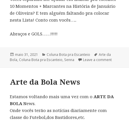
10 Momentos + Marcantes na História de Januário
de Oliveira? E tem alguém faltando pra colocar
nesta Lista! Conto com vocês…..
Abraços e GOLS……!!!!!
Publicado
maio 31, 2021
Categorias
Coluna Bota pra Escanteio
Tags
Arte da
Bola
em
,
Coluna Bota pra Escanteio
,
Senna
Leave a comment
Arte da Bola News
Estamos voltando mais uma vez com o
ARTE DA
BOLA
News.
Onde vocês terão as notícias diariamente com
classe do Futebol,dos Bastidores,etc.