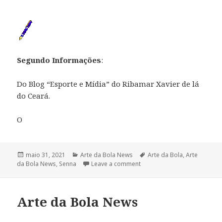
Segundo Informações
:
Do Blog “Esporte e Mídia” do Ribamar Xavier de lá
do Ceará.
O
Publicado
maio 31, 2021
Categorias
Arte da Bola News
Tags
Arte da Bola
,
Arte
da Bola News
em
,
Senna
Leave a comment
Arte da Bola News